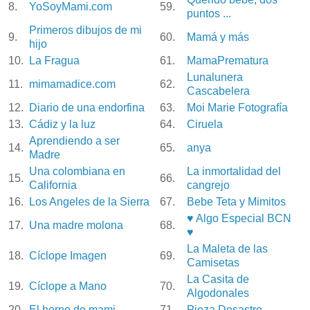
8.
YoSoyMami.com
59.
puntos ...
Primeros dibujos de mi
9.
60.
Mamá y más
hijo
10.
La Fragua
61.
MamaPrematura
Lunalunera
11.
mimamadice.com
62.
Cascabelera
12.
Diario de una endorfina
63.
Moi Marie Fotografía
13.
Cádiz y la luz
64.
Ciruela
Aprendiendo a ser
14.
65.
anya
Madre
Una colombiana en
La inmortalidad del
15.
66.
California
cangrejo
16.
Los Angeles de la Sierra
67.
Bebe Teta y Mimitos
♥ Algo Especial BCN
17.
Una madre molona
68.
♥
La Maleta de las
18.
Cíclope Imagen
69.
Camisetas
La Casita de
19.
Cíclope a Mano
70.
Algodonales
20.
El horno de mami
71.
Pieza Desastre