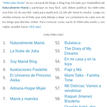
“
Miércoles Mudo
” es un carnaval de blogs o blog hop iniciado por Maybelline de
Naturalmente Mamá
y participar es muy fácil, solo debes publicar los miércoles
una foto (s) sin escribir nada para explicarla (s) (de ahí viene lo mudo). Luego no
olvides enlazar en el linky que está debajo y dejar un comentario en cada uno de
los blogs que decidas visitar. Para conocer como nació el Miércoles mudo y sus
reglas, puedes hacer
click aquí
.
¡Feliz Miércoles!
1.
Naturalmente Mamá
52.
Bulalaica
The Diary of My
2.
La Nube de Julia
53.
Dreams
En mi casa y en la
3.
Soy Mamá Blog
54.
tuya
4.
Ilustraciones Pastelito
55.
Papi y Má
El Universo de Princess
Mami Talks - Familia
5.
56.
Aleka
Time
Mil Delicias: Vamos a
6.
Adriana-Hogar-Mujer
57.
vendimiar
Raquel Jimenez
7.
Mamá y maestra
58.
Bisutería
Querido bebé, dos