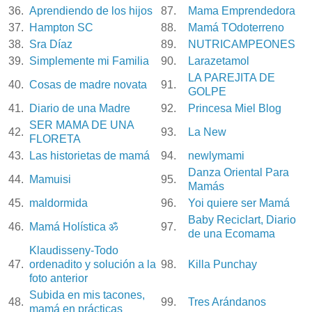
36.
Aprendiendo de los hijos
87.
Mama Emprendedora
37.
Hampton SC
88.
Mamá TOdoterreno
38.
Sra Díaz
89.
NUTRICAMPEONES
39.
Simplemente mi Familia
90.
Larazetamol
LA PAREJITA DE
40.
Cosas de madre novata
91.
GOLPE
41.
Diario de una Madre
92.
Princesa Miel Blog
SER MAMA DE UNA
42.
93.
La New
FLORETA
43.
Las historietas de mamá
94.
newlymami
Danza Oriental Para
44.
Mamuisi
95.
Mamás
45.
maldormida
96.
Yoi quiere ser Mamá
Baby Reciclart, Diario
46.
Mamá Holística ॐ
97.
de una Ecomama
Klaudisseny-Todo
47.
ordenadito y solución a la
98.
Killa Punchay
foto anterior
Subida en mis tacones,
48.
99.
Tres Arándanos
mamá en prácticas