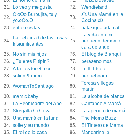
21.
Lo veo y me gusta
72.
Wendieland
O.oOo.Burbujita, tú y
εïз Una Mamá en la
22.
73.
yo.oOo.O
Cocina εïз
23.
entre-cositas
74.
batasigualada.cat
La vida con mi
La Felicidad de las cosas
24.
75.
pequeño demonio
Insignificantes
cara de angel
25.
No sin mis hijos
76.
El blog de Blanqui
26.
¿Tú eres Pitipín?
77.
perasenolmos
27.
À la fois toi et moi...
78.
Lilith Etcetc
28.
sofico & mum
79.
pequeboom
Teresa villegas
29.
WomanToSantiago
80.
martin
30.
mami&baby
81.
La alcoba de blanca
31.
La Peor Madre del Año
82.
Cantando A Mamá
32.
Stregatta Ci Cova
83.
La agenda de mamá
33.
Una mamá en la luna
84.
The Moms Buzz
34.
sofie y su mundo
85.
El Tintero de Mama
35.
El rei de la casa
86.
Mandarinalia