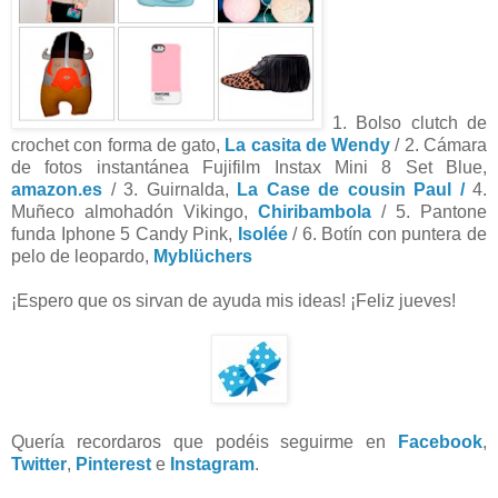
1. Bolso clutch de
crochet con forma de gato,
La casita de Wendy
/ 2.
Cámara
de fotos instantánea Fujifilm Instax Mini 8 Set Blue,
amazon.es
/ 3. Guirnalda,
La Case de cousin Paul /
4.
Muñeco almohadón Vikingo,
Chiribambola
/ 5. Pantone
funda Iphone 5 Candy Pink,
Isolée
/ 6. Botín con puntera de
pelo de leopardo,
Myblüchers
¡Espero que os sirvan de ayuda mis ideas! ¡Feliz jueves!
Quería recordaros que podéis seguirme en
Facebook
,
Twitter
,
Pinterest
e
Instagram
.