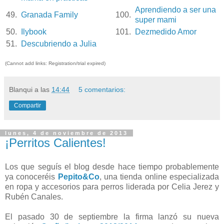
Aprendiendo a ser una
49.
Granada Family
100.
super mami
50.
Ilybook
101.
Dezmedido Amor
51.
Descubriendo a Julia
(Cannot add links: Registration/trial expired)
Blanqui
a las
14:44
5 comentarios:
Compartir
lunes, 4 de noviembre de 2013
¡Perritos Calientes!
Los que seguís el blog desde hace tiempo probablemente
ya conoceréis
Pepito&Co
, una tienda online especializada
en ropa y accesorios para perros liderada por Celia Jerez y
Rubén Canales.
El pasado 30 de septiembre la firma lanzó su nueva