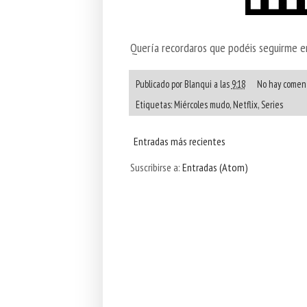
Quería recordaros que podéis seguirme 
Publicado por
Blanqui
a las
9:18
No hay coment
Etiquetas:
Miércoles mudo
,
Netflix
,
Series
Entradas más recientes
Suscribirse a:
Entradas (Atom)