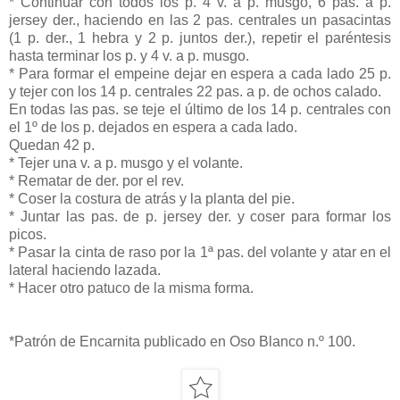
* Continuar con todos los p. 4 v. a p. musgo, 6 pas. a p.
jersey der., haciendo en las 2 pas. centrales un pasacintas
(1 p. der., 1 hebra y 2 p. juntos der.), repetir el paréntesis
hasta terminar los p. y 4 v. a p. musgo.
* Para formar el empeine dejar en espera a cada lado 25 p.
y tejer con los 14 p. centrales 22 pas. a p. de ochos calado.
En todas las pas. se teje el último de los 14 p. centrales con
el 1º de los p. dejados en espera a cada lado.
Quedan 42 p.
* Tejer una v. a p. musgo y el volante.
* Rematar de der. por el rev.
* Coser la costura de atrás y la planta del pie.
* Juntar las pas. de p. jersey der. y coser para formar los
picos.
* Pasar la cinta de raso por la 1ª pas. del volante y atar en el
lateral haciendo lazada.
* Hacer otro patuco de la misma forma.
*Patrón de Encarnita publicado en Oso Blanco n.º 100.