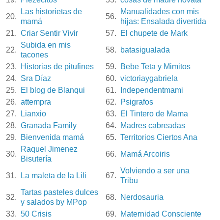
Las historietas de
Manualidades con mis
20.
56.
mamá
hijas: Ensalada divertida
21.
Criar Sentir Vivir
57.
El chupete de Mark
Subida en mis
22.
58.
batasigualada
tacones
23.
Historias de pitufines
59.
Bebe Teta y Mimitos
24.
Sra Díaz
60.
victoriaygabriela
25.
El blog de Blanqui
61.
Independentmami
26.
attempra
62.
Psigrafos
27.
Lianxio
63.
El Tintero de Mama
28.
Granada Family
64.
Madres cabreadas
29.
Bienvenida mamá
65.
Territorios Ciertos Ana
Raquel Jimenez
30.
66.
Mamá Arcoiris
Bisutería
Volviendo a ser una
31.
La maleta de la Lili
67.
Tribu
Tartas pasteles dulces
32.
68.
Nerdosauria
y salados by MPop
33.
50 Crisis
69.
Maternidad Consciente