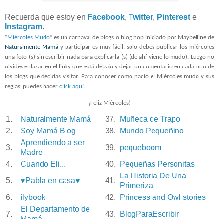
Recuerda que estoy en
Facebook
,
Twitter
,
Pinterest
e
Instagram
.
“
Miércoles Mudo
” es un carnaval de blogs o blog hop iniciado por Maybelline de
Naturalmente Mamá
y participar es muy fácil, solo debes publicar los miércoles
una foto (s) sin escribir nada para explicarla (s) (de ahí viene lo mudo). Luego no
olvides enlazar en el linky que está debajo y dejar un comentario en cada uno de
los blogs que decidas visitar. Para conocer como nació el Miércoles mudo y sus
reglas, puedes hacer
click aquí
.
¡Feliz Miércoles!
1.
Naturalmente Mamá
37.
Muñeca de Trapo
2.
Soy Mamá Blog
38.
Mundo Pequeñino
Aprendiendo a ser
3.
39.
pequeboom
Madre
4.
Cuando Eli...
40.
Pequeñas Personitas
La Historia De Una
5.
♥Pabla en casa♥
41.
Primeriza
6.
ilybook
42.
Princess and Owl stories
El Departamento de
7.
43.
BlogParaEscribir
Mamá