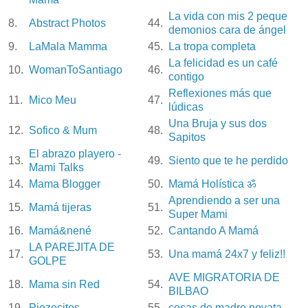
La vida con mis 2 peque
8.
Abstract Photos
44.
demonios cara de ángel
9.
LaMala Mamma
45.
La tropa completa
La felicidad es un café
10.
WomanToSantiago
46.
contigo
Reflexiones más que
11.
Mico Meu
47.
lúdicas
Una Bruja y sus dos
12.
Sofico & Mum
48.
Sapitos
El abrazo playero -
13.
49.
Siento que te he perdido
Mami Talks
14.
Mama Blogger
50.
Mamá Holística ॐ
Aprendiendo a ser una
15.
Mamá tijeras
51.
Super Mami
16.
Mamá&nené
52.
Cantando A Mamá
LA PAREJITA DE
17.
53.
Una mamá 24x7 y feliz!!
GOLPE
AVE MIGRATORIA DE
18.
Mama sin Red
54.
BILBAO
19.
Piezecitos
55.
cosas de madre novata