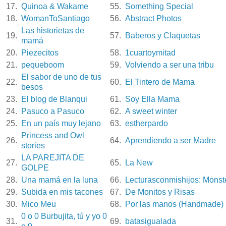
17.
Quinoa & Wakame
55.
Something Special
18.
WomanToSantiago
56.
Abstract Photos
Las historietas de
19.
57.
Baberos y Claquetas
mamá
20.
Piezecitos
58.
1cuartoymitad
21.
pequeboom
59.
Volviendo a ser una tribu
El sabor de uno de tus
22.
60.
El Tintero de Mama
besos
23.
El blog de Blanqui
61.
Soy Ella Mama
24.
Pasuco a Pasuco
62.
A sweet winter
25.
En un país muy lejano
63.
estherpardo
Princess and Owl
26.
64.
Aprendiendo a ser Madre
stories
LA PAREJITA DE
27.
65.
La New
GOLPE
28.
Una mamá en la luna
66.
Lecturasconmishijos: Monst
29.
Subida en mis tacones
67.
De Monitos y Risas
30.
Mico Meu
68.
Por las manos (Handmade)
0 o 0 Burbujita, tú y yo 0
31.
69.
batasigualada