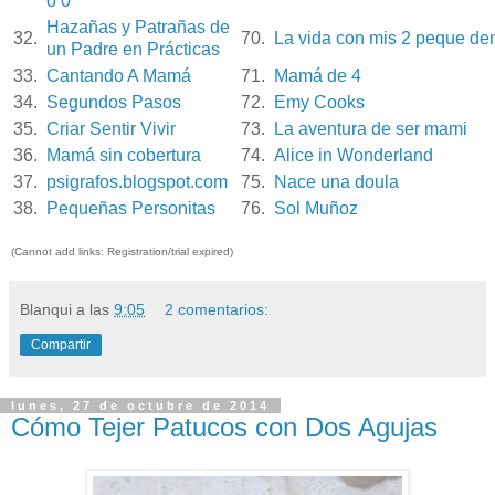
o 0
Hazañas y Patrañas de
32.
70.
La vida con mis 2 peque de
un Padre en Prácticas
33.
Cantando A Mamá
71.
Mamá de 4
34.
Segundos Pasos
72.
Emy Cooks
35.
Criar Sentir Vivir
73.
La aventura de ser mami
36.
Mamá sin cobertura
74.
Alice in Wonderland
37.
psigrafos.blogspot.com
75.
Nace una doula
38.
Pequeñas Personitas
76.
Sol Muñoz
(Cannot add links: Registration/trial expired)
Blanqui
a las
9:05
2 comentarios:
Compartir
lunes, 27 de octubre de 2014
Cómo Tejer Patucos con Dos Agujas