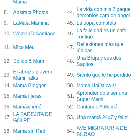
Mamá
La vida con mis 2 peque
8.
Abstract Photos
44.
demonios cara de ángel
9.
LaMala Mamma
45.
La tropa completa
La felicidad es un café
10.
WomanToSantiago
46.
contigo
Reflexiones más que
11.
Mico Meu
47.
lúdicas
Una Bruja y sus dos
12.
Sofico & Mum
48.
Sapitos
El abrazo playero -
13.
49.
Siento que te he perdido
Mami Talks
14.
Mama Blogger
50.
Mamá Holística ॐ
Aprendiendo a ser una
15.
Mamá tijeras
51.
Super Mami
16.
Mamá&nené
52.
Cantando A Mamá
LA PAREJITA DE
17.
53.
Una mamá 24x7 y feliz!!
GOLPE
AVE MIGRATORIA DE
18.
Mama sin Red
54.
BILBAO