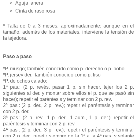
Aguja lanera
Cinta de raso rosa
* Talla de 0 a 3 meses, aproximadamente; aunque en el
tamaño, además de los materiales, interviene la tensión de
la tejedora.
Paso a paso
*P. musgo; también conocido como p. derecho o p. bobo
*P. jersey der.; también conocido como p. liso
*P. de ochos calado:
1ª pas.: (2 p. revés, pasar 1 p. sin hacer, tejer los 2 p.
siguientes al der. y montar sobre ellos el p. que se pasó sin
hacer); repetir el paréntesis y terminar con 2 p. rev.
2ª pas.: (2 p. der., 2 p. rev.); repetir el paréntesis y terminar
con 2 p. der.
3ª pas.: (2 p. rev., 1 p. der., 1 aum., 1 p. der.); repetir el
paréntesis y terminar con 2 p. rev.
4ª pas.: (2 p. der., 3 p. rev.); repetir el paréntesis y terminar
con 2 p. der., repetir siempre de la 1ª a la 4ª pas. y volante