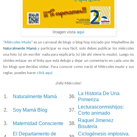
Imagen vista
aquí
“
Miércoles Mudo
” es un carnaval de blogs o blog hop iniciado por Maybelline de
Naturalmente Mamá
y participar es muy fácil, solo debes publicar los miércoles
una foto (s) sin escribir nada para explicarla (s) (de ahí viene lo mudo). Luego no
olvides enlazar en el linky que está debajo y dejar un comentario en cada uno de
los blogs que decidas visitar. Para conocer como nació el Miércoles mudo y sus
reglas, puedes hacer
click aquí
.
¡Feliz Miércoles!
La Historia De Una
1.
Naturalmente Mamá
36.
Primeriza
Lecturasconmishijos:
2.
Soy Mamá Blog
37.
Corto animado
Raquel Jimenez
3.
Maternidad Consciente
38.
Bisutería
El Departamento de
Ciclogénesis implosiva.
4.
39.