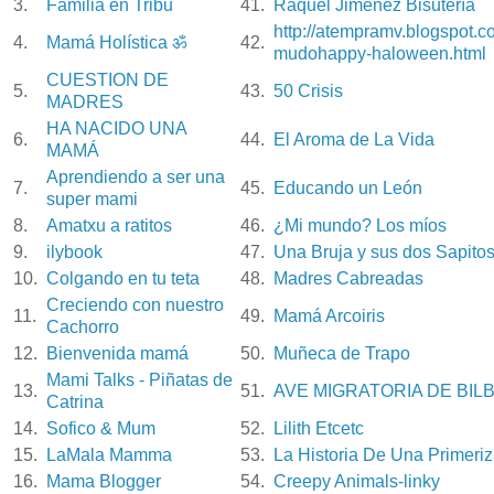
3.
Familia en Tribu
41.
Raquel Jimenez Bisutería
http://atempramv.blogspot.c
4.
Mamá Holística ॐ
42.
mudohappy-haloween.html
CUESTION DE
5.
43.
50 Crisis
MADRES
HA NACIDO UNA
6.
44.
El Aroma de La Vida
MAMÁ
Aprendiendo a ser una
7.
45.
Educando un León
super mami
8.
Amatxu a ratitos
46.
¿Mi mundo? Los míos
9.
ilybook
47.
Una Bruja y sus dos Sapito
10.
Colgando en tu teta
48.
Madres Cabreadas
Creciendo con nuestro
11.
49.
Mamá Arcoiris
Cachorro
12.
Bienvenida mamá
50.
Muñeca de Trapo
Mami Talks - Piñatas de
13.
51.
AVE MIGRATORIA DE BIL
Catrina
14.
Sofico & Mum
52.
Lilith Etcetc
15.
LaMala Mamma
53.
La Historia De Una Primeri
16.
Mama Blogger
54.
Creepy Animals-linky