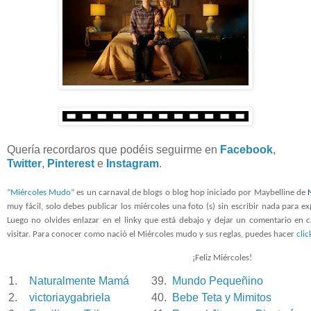
Quería recordaros que podéis seguirme en
Facebook
,
Twitter
,
Pinterest
e
Instagram
.
“
Miércoles Mudo
” es un carnaval de blogs o blog hop iniciado por Maybelline de
muy fácil, solo debes publicar los miércoles una foto (s) sin escribir nada para exp
Luego no olvides enlazar en el linky que está debajo y dejar un comentario en 
visitar. Para conocer como nació el Miércoles mudo y sus reglas, puedes hacer
clic
¡Feliz Miércoles!
1.
Naturalmente Mamá
39.
Mundo Pequeñino
2.
victoriaygabriela
40.
Bebe Teta y Mimitos