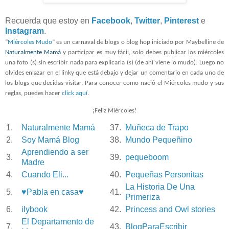
Recuerda que estoy en
Facebook
,
Twitter
,
Pinterest
e
Instagram
.
“
Miércoles Mudo
” es un carnaval de blogs o blog hop iniciado por Maybelline de
Naturalmente Mamá
y participar es muy fácil, solo debes publicar los miércoles
una foto (s) sin escribir nada para explicarla (s) (de ahí viene lo mudo). Luego no
olvides enlazar en el linky que está debajo y dejar un comentario en cada uno de
los blogs que decidas visitar. Para conocer como nació el Miércoles mudo y sus
reglas, puedes hacer
click aquí
.
¡Feliz Miércoles!
1.
Naturalmente Mamá
37.
Muñeca de Trapo
2.
Soy Mamá Blog
38.
Mundo Pequeñino
Aprendiendo a ser
3.
39.
pequeboom
Madre
4.
Cuando Eli...
40.
Pequeñas Personitas
La Historia De Una
5.
♥Pabla en casa♥
41.
Primeriza
6.
ilybook
42.
Princess and Owl stories
El Departamento de
7.
43.
BlogParaEscribir