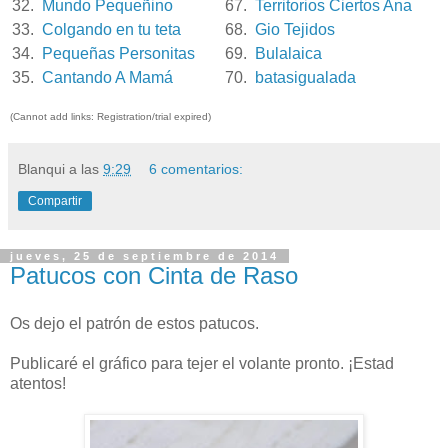
32.
Mundo Pequeñino
67.
Territorios Ciertos Ana
33.
Colgando en tu teta
68.
Gio Tejidos
34.
Pequeñas Personitas
69.
Bulalaica
35.
Cantando A Mamá
70.
batasigualada
(Cannot add links: Registration/trial expired)
Blanqui
a las
9:29
6 comentarios:
Compartir
jueves, 25 de septiembre de 2014
Patucos con Cinta de Raso
Os dejo el patrón de estos patucos.
Publicaré el gráfico para tejer el volante pronto. ¡Estad
atentos!