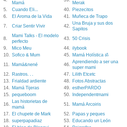
Mamá
Merak
5.
Cuando Eli...
40.
Piezecitos
6.
El Aroma de la Vida
41.
Muñeca de Trapo
Una Bruja y sus dos
7.
Criar Sentir Vivir
42.
Sapitos
Mami Talks - El modelo
8.
43.
50 Crisis
perfecto
9.
Mico Meu
44.
ilybook
10.
Sofico & Mum
45.
Mamá Holística ॐ
Aprendiendo a ser una
11.
Mamá&nené
46.
super mami
12.
Rastros. . .
47.
Lilith Etcetc
13.
Frialdad ardiente
48.
Fotos Abstractas
14.
Mamá Tijeras
49.
estherPARDO
15.
pequeboom
50.
Independentmami
Las historietas de
16.
51.
Mamá Arcoiris
mamá
17.
El chupete de Mark
52.
Papas y peques
18.
superpapadiaz
53.
Educando un León