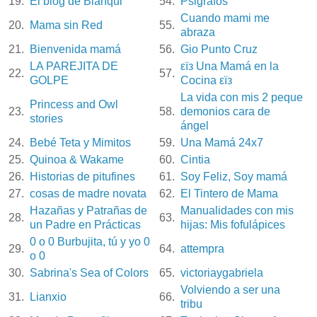
19.
El blog de Blanqui
54.
Psigrafos
Cuando mami me
20.
Mama sin Red
55.
abraza
21.
Bienvenida mamá
56.
Gio Punto Cruz
LA PAREJITA DE
εïз Una Mamá en la
22.
57.
GOLPE
Cocina εïз
La vida con mis 2 peque
Princess and Owl
23.
58.
demonios cara de
stories
ángel
24.
Bebé Teta y Mimitos
59.
Una Mamá 24x7
25.
Quinoa & Wakame
60.
Cintia
26.
Historias de pitufines
61.
Soy Feliz, Soy mamá
27.
cosas de madre novata
62.
El Tintero de Mama
Hazañas y Patrañas de
Manualidades con mis
28.
63.
un Padre en Prácticas
hijas: Mis fofulápices
0 o 0 Burbujita, tú y yo 0
29.
64.
attempra
o 0
30.
Sabrina's Sea of Colors
65.
victoriaygabriela
Volviendo a ser una
31.
Lianxio
66.
tribu