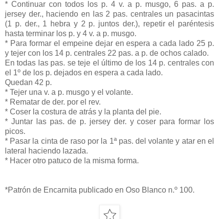
* Continuar con todos los p. 4 v. a p. musgo, 6 pas. a p.
jersey der., haciendo en las 2 pas. centrales un pasacintas
(1 p. der., 1 hebra y 2 p. juntos der.), repetir el paréntesis
hasta terminar los p. y 4 v. a p. musgo.
* Para formar el empeine dejar en espera a cada lado 25 p.
y tejer con los 14 p. centrales 22 pas. a p. de ochos calado.
En todas las pas. se teje el último de los 14 p. centrales con
el 1º de los p. dejados en espera a cada lado.
Quedan 42 p.
* Tejer una v. a p. musgo y el volante.
* Rematar de der. por el rev.
* Coser la costura de atrás y la planta del pie.
* Juntar las pas. de p. jersey der. y coser para formar los
picos.
* Pasar la cinta de raso por la 1ª pas. del volante y atar en el
lateral haciendo lazada.
* Hacer otro patuco de la misma forma.
*Patrón de Encarnita publicado en Oso Blanco n.º 100.