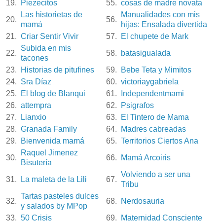
19.
Piezecitos
55.
cosas de madre novata
Las historietas de
Manualidades con mis
20.
56.
mamá
hijas: Ensalada divertida
21.
Criar Sentir Vivir
57.
El chupete de Mark
Subida en mis
22.
58.
batasigualada
tacones
23.
Historias de pitufines
59.
Bebe Teta y Mimitos
24.
Sra Díaz
60.
victoriaygabriela
25.
El blog de Blanqui
61.
Independentmami
26.
attempra
62.
Psigrafos
27.
Lianxio
63.
El Tintero de Mama
28.
Granada Family
64.
Madres cabreadas
29.
Bienvenida mamá
65.
Territorios Ciertos Ana
Raquel Jimenez
30.
66.
Mamá Arcoiris
Bisutería
Volviendo a ser una
31.
La maleta de la Lili
67.
Tribu
Tartas pasteles dulces
32.
68.
Nerdosauria
y salados by MPop
33.
50 Crisis
69.
Maternidad Consciente