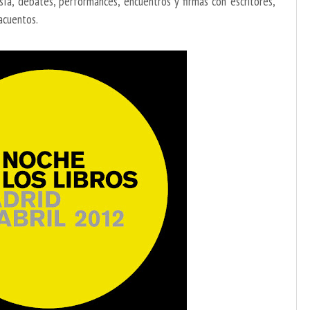
ía, debates, performances, encuentros y firmas con escritores,
acuentos.