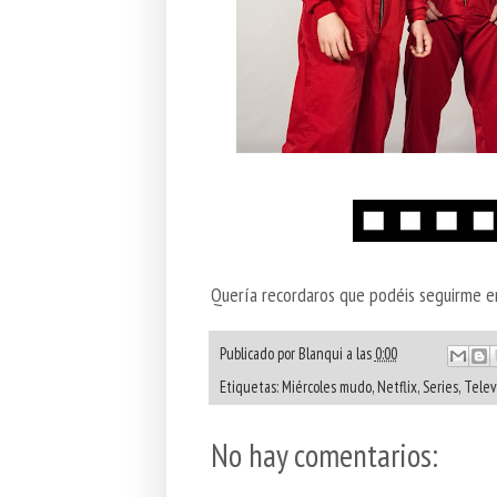
Quería recordaros que podéis seguirme 
Publicado por
Blanqui
a las
0:00
Etiquetas:
Miércoles mudo
,
Netflix
,
Series
,
Telev
No hay comentarios: