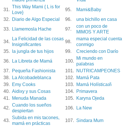
This Way Mami { L is for
31.
95.
Mami&Baby
Love}
32.
Diario de Algo Especial
96.
una bichillo en casa
con un poco de
33.
Llamemosla Hache
97.
MIMOS Y ARTE
La Felicidad de las cosas
mama especial cuenta
34.
98.
Insignificantes
conmigo
35.
la jungla de tus hijos
99.
Creciendo con Darío
Mi mundo en
36.
La Libreta de Mamá
100.
palabras
37.
Pequeña Fashionista
101.
NUTRICAMPEONES
38.
La Alcobadeblanca
102.
Mamá Pata
39.
Emy Cooks
103.
Mamá Holísticaॐ
40.
Aidixy y sus Cosas
104.
Primavera
41.
Menuda Manada
105.
Karyna Ojeda
Cuando los sueños
42.
106.
La New
despiertan
Subida en mis tacones,
43.
107.
Sindara Mum
mamá en prácticas