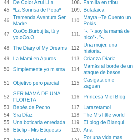
44.
De Color Azul Lila
108.
Familia en tribu
45.
*La Sonrisa de Pepa*
109.
Bulalaica
Tremenda Aventura Ser
Mayra ~Te Cuento un
46.
110.
Madre
Pokis
O.oOo.Burbujita, tú y
°•. °•.soy la mamá de
47.
111.
yo.oOo.O
nico°•. °•.
Una mujer, una
48.
The Diary of My Dreams
112.
historia.
49.
La Mami en Apuros
113.
Crianza Diaria
Mamás al borde de un
50.
Simplemente yo misma
114.
ataque de besos
Casigata en el
51.
Objetivo pero parcial
115.
zaguan
SER MAMÁ DE UNA
52.
116.
Princesa Miel Blog
FLORETA
53.
Bebés de Pecho
117.
Larazetamol
54.
Sra Díaz
118.
The M's little world
55.
Una boticaria enredada
119.
El blog de Blanqui
56.
Eticlip - Mis Etiquetas
120.
Ana
Por una vida mas