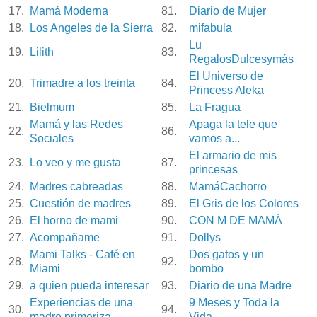
17.
Mamá Moderna
81.
Diario de Mujer
18.
Los Angeles de la Sierra
82.
mifabula
Lu
19.
Lilith
83.
RegalosDulcesymás
El Universo de
20.
Trimadre a los treinta
84.
Princess Aleka
21.
Bielmum
85.
La Fragua
Mamá y las Redes
Apaga la tele que
22.
86.
Sociales
vamos a...
El armario de mis
23.
Lo veo y me gusta
87.
princesas
24.
Madres cabreadas
88.
MamáCachorro
25.
Cuestión de madres
89.
El Gris de los Colores
26.
El horno de mami
90.
CON M DE MAMÁ
27.
Acompañame
91.
Dollys
Mami Talks - Café en
Dos gatos y un
28.
92.
Miami
bombo
29.
a quien pueda interesar
93.
Diario de una Madre
Experiencias de una
9 Meses y Toda la
30.
94.
madre primeriza
Vida