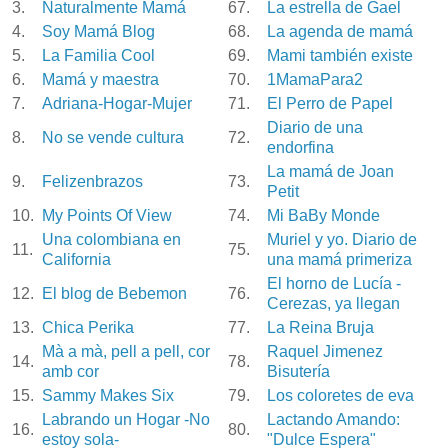
3.
Naturalmente Mamá
67.
La estrella de Gael
4.
Soy Mamá Blog
68.
La agenda de mamá
5.
La Familia Cool
69.
Mami también existe
6.
Mamá y maestra
70.
1MamaPara2
7.
Adriana-Hogar-Mujer
71.
El Perro de Papel
Diario de una
8.
No se vende cultura
72.
endorfina
La mamá de Joan
9.
Felizenbrazos
73.
Petit
10.
My Points Of View
74.
Mi BaBy Monde
Una colombiana en
Muriel y yo. Diario de
11.
75.
California
una mamá primeriza
El horno de Lucía -
12.
El blog de Bebemon
76.
Cerezas, ya llegan
13.
Chica Perika
77.
La Reina Bruja
Mà a mà, pell a pell, cor
Raquel Jimenez
14.
78.
amb cor
Bisutería
15.
Sammy Makes Six
79.
Los coloretes de eva
Labrando un Hogar -No
Lactando Amando:
16.
80.
estoy sola-
"Dulce Espera"