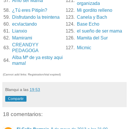
57.
Amo ser Mamá
121.
organizada
58.
¿Tú eres Pitipín?
122.
Mi gordito relleno
59.
Disfrutando la treintena
123.
Canela y Bach
60.
ecvlactando
124.
Base Echo
61.
Lianxio
125.
el sueño de ser mama
62.
Mamirami
126.
Mamita del Sur
CREANDYY
63.
127.
Micmic
PEDAGOGA
Alba Mª de ya estoy aqui
64.
mama!
(Cannot add links: Registration/trial expired)
Blanqui
a las
19:53
Compartir
18 comentarios: