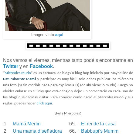
Imagen vista
aquí
Nos vemos el viernes, mientras tanto podéis encontrarme en
Twitter
y en
Facebook
.
“
Miércoles Mudo
” es un carnaval de blogs o blog hop iniciado por Maybelline de
Naturalmente Mamá
y participar es muy fácil, solo debes publicar los miércoles
una foto (s) sin escribir nada para explicarla (s) (de ahí viene lo mudo). Luego no
olvides enlazar en el linky que está debajo y dejar un comentario en cada uno de
los blogs que decidas visitar. Para conocer como nació el Miércoles mudo y sus
reglas, puedes hacer
click aquí
.
¡Feliz Miércoles!
1.
Mamá Merlin
65.
El rei de la casa
2.
Una mama diseñadora
66.
Babbupi's Mumm