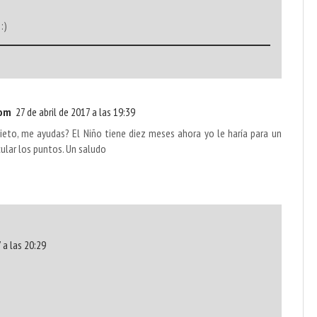
:)
om
27 de abril de 2017 a las 19:39
ieto, me ayudas? El Niño tiene diez meses ahora yo le haría para un
ular los puntos. Un saludo
 a las 20:29