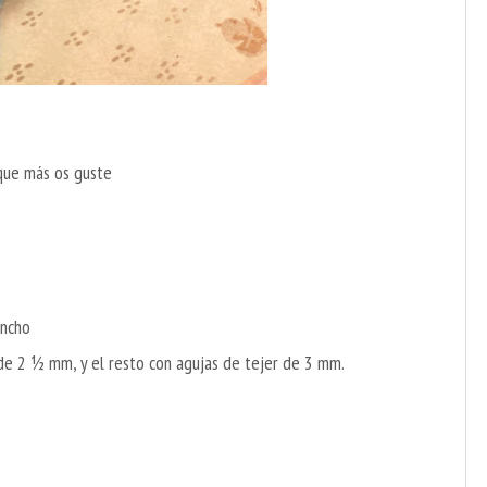
 que más os guste
ancho
 de 2
½
mm, y el resto con agujas de tejer de 3 mm.