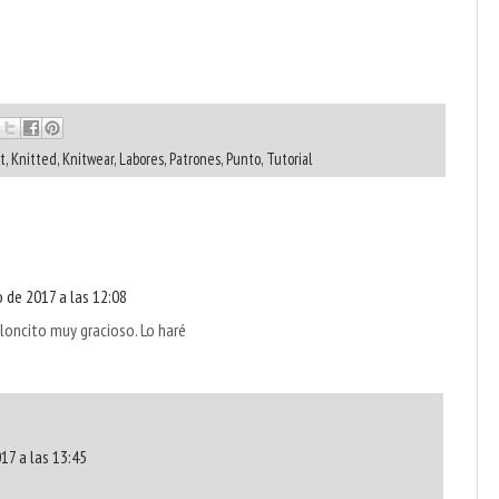
t
,
Knitted
,
Knitwear
,
Labores
,
Patrones
,
Punto
,
Tutorial
 de 2017 a las 12:08
aloncito muy gracioso. Lo haré
17 a las 13:45