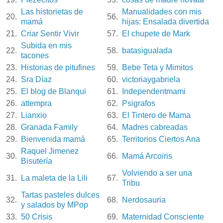
Las historietas de
Manualidades con mis
20.
56.
mamá
hijas: Ensalada divertida
21.
Criar Sentir Vivir
57.
El chupete de Mark
Subida en mis
22.
58.
batasigualada
tacones
23.
Historias de pitufines
59.
Bebe Teta y Mimitos
24.
Sra Díaz
60.
victoriaygabriela
25.
El blog de Blanqui
61.
Independentmami
26.
attempra
62.
Psigrafos
27.
Lianxio
63.
El Tintero de Mama
28.
Granada Family
64.
Madres cabreadas
29.
Bienvenida mamá
65.
Territorios Ciertos Ana
Raquel Jimenez
30.
66.
Mamá Arcoiris
Bisutería
Volviendo a ser una
31.
La maleta de la Lili
67.
Tribu
Tartas pasteles dulces
32.
68.
Nerdosauria
y salados by MPop
33.
50 Crisis
69.
Maternidad Consciente