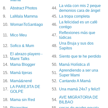
La vida con mis 2 peque
8.
Abstract Photos
44.
demonios cara de ángel
9.
LaMala Mamma
45.
La tropa completa
La felicidad es un café
10.
WomanToSantiago
46.
contigo
Reflexiones más que
11.
Mico Meu
47.
lúdicas
Una Bruja y sus dos
12.
Sofico & Mum
48.
Sapitos
El abrazo playero -
13.
49.
Siento que te he perdido
Mami Talks
14.
Mama Blogger
50.
Mamá Holística ॐ
Aprendiendo a ser una
15.
Mamá tijeras
51.
Super Mami
16.
Mamá&nené
52.
Cantando A Mamá
LA PAREJITA DE
17.
53.
Una mamá 24x7 y feliz!!
GOLPE
AVE MIGRATORIA DE
18.
Mama sin Red
54.
BILBAO
19.
Piezecitos
55.
cosas de madre novata