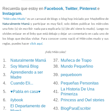
Recuerda que estoy en
Facebook
,
Twitter
,
Pinterest
e
Instagram
.
“
Miércoles Mudo
” es un carnaval de blogs o blog hop iniciado por Maybelline de
Naturalmente Mamá
y participar es muy fácil, solo debes publicar los miércoles
una foto (s) sin escribir nada para explicarla (s) (de ahí viene lo mudo). Luego no
olvides enlazar en el linky que está debajo y dejar un comentario en cada uno de
los blogs que decidas visitar. Para conocer como nació el Miércoles mudo y sus
reglas, puedes hacer
click aquí
.
¡Feliz Miércoles!
1.
Naturalmente Mamá
37.
Muñeca de Trapo
2.
Soy Mamá Blog
38.
Mundo Pequeñino
Aprendiendo a ser
3.
39.
pequeboom
Madre
4.
Cuando Eli...
40.
Pequeñas Personitas
La Historia De Una
5.
♥Pabla en casa♥
41.
Primeriza
6.
ilybook
42.
Princess and Owl stories
El Departamento de
7.
43.
BlogParaEscribir
Mamá