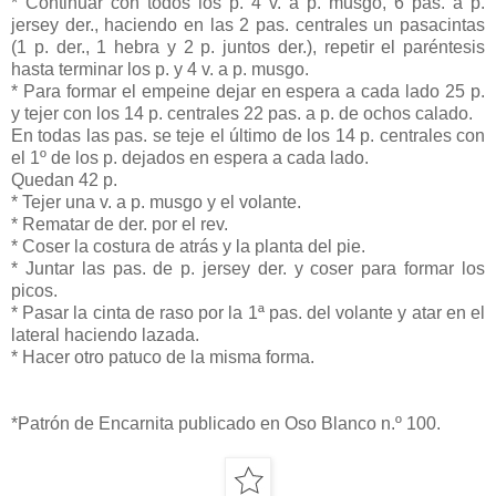
* Continuar con todos los p. 4 v. a p. musgo, 6 pas. a p.
jersey der., haciendo en las 2 pas. centrales un pasacintas
(1 p. der., 1 hebra y 2 p. juntos der.), repetir el paréntesis
hasta terminar los p. y 4 v. a p. musgo.
* Para formar el empeine dejar en espera a cada lado 25 p.
y tejer con los 14 p. centrales 22 pas. a p. de ochos calado.
En todas las pas. se teje el último de los 14 p. centrales con
el 1º de los p. dejados en espera a cada lado.
Quedan 42 p.
* Tejer una v. a p. musgo y el volante.
* Rematar de der. por el rev.
* Coser la costura de atrás y la planta del pie.
* Juntar las pas. de p. jersey der. y coser para formar los
picos.
* Pasar la cinta de raso por la 1ª pas. del volante y atar en el
lateral haciendo lazada.
* Hacer otro patuco de la misma forma.
*Patrón de Encarnita publicado en Oso Blanco n.º 100.